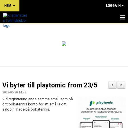
HEM
LOGGA IN
HEM
NYHETER
OM KLUBBEN
PRISER
TÄVLINGAR
Vi byter till playtomic from 23/5
<
>
KLUBBKLÄDER
2022-05-20 14:42
Vid registrering ange samma email som på
SHOP
ditt bokatennis konto för att erhålla ditt
saldo ni hade på bokatennis.
BOKA TENNIS/PADEL