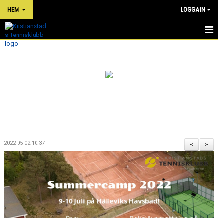
HEM
LOGGA IN
HEM
NYHETER
OM KLUBBEN
PRISER
TÄVLINGAR
2022-05-02 10:37
<
>
KLUBBKLÄDER
SHOP
BOKA TENNIS/PADEL