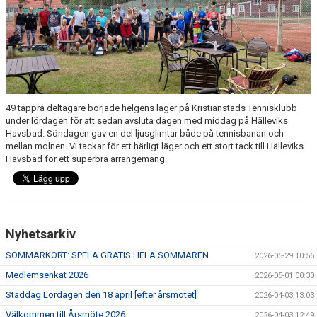
KONTAKT
TRÄNING
49 tappra deltagare började helgens läger på Kristianstads Tennisklubb
under lördagen för att sedan avsluta dagen med middag på Hälleviks
Havsbad. Söndagen gav en del ljusglimtar både på tennisbanan och
mellan molnen. Vi tackar för ett härligt läger och ett stort tack till Hälleviks
Havsbad för ett superbra arrangemang.
Nyhetsarkiv
SOMMARKORT: SPELA GRATIS HELA SOMMAREN
2026-05-29 10:56
Medlemsenkät 2026
2026-05-01 00:30
Städdag Lördagen den 18 april [efter årsmötet]
2026-04-03 13:03
Välkommen till Årsmöte 2026
2026-04-03 12:49