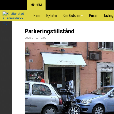
HEM
Hem
Nyheter
Om klubben
Priser
Tävling
Parkeringstillstånd
2020-01-07 10:00