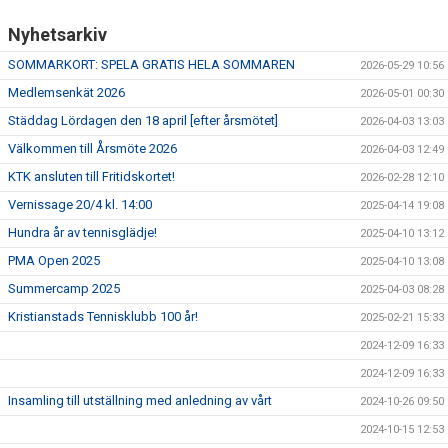
KONTAKT
Nyhetsarkiv
TRÄNING
SOMMARKORT: SPELA GRATIS HELA SOMMAREN
2026-05-29 10:56
Medlemsenkät 2026
2026-05-01 00:30
Städdag Lördagen den 18 april [efter årsmötet]
2026-04-03 13:03
Välkommen till Årsmöte 2026
2026-04-03 12:49
KTK ansluten till Fritidskortet!
2026-02-28 12:10
Vernissage 20/4 kl. 14:00
2025-04-14 19:08
Hundra år av tennisglädje!
2025-04-10 13:12
PMA Open 2025
2025-04-10 13:08
Summercamp 2025
2025-04-03 08:28
Kristianstads Tennisklubb 100 år!
2025-02-21 15:33
2024-12-09 16:33
2024-12-09 16:33
Insamling till utställning med anledning av vårt
2024-10-26 09:50
2024-10-15 12:53