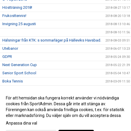
Höstträning 2018!
2018-08-27 13:17
Frukosttennis!
2018-08-20 13:18
Invigning 25 augusti
2018-08-13 10:46
2018-08-10 11:56
Hälsningar från KTK: s sommarläger på Hälleviks Havsbad.
2018-08-03 09:51
Utebanor
2018-06-07 13:23
GDPR
2018-05-24 09:30
Next Generation Cup
2018-05-22 21:39
Senior Sport School
2018-05-04 10:47
Boka Tennis
2018-03-09 11:50
PMA Open 2018
2018-03-03 16:59
Padel
För att hemsidan ska fungera korrekt använder vi nödvändiga
2018-02-08 14:29
cookies från SportAdmin. Dessa går inte att stänga av.
Maxitouren
2017-11-29 10:44
Föreningen kan också använda frivilliga cookies, t.ex. för statistik
eller marknadsföring. Du väljer själv om du vill acceptera dessa.
Anpassa dina val