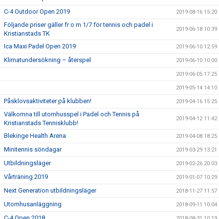
C-4 Outdoor Open 2019
2019-08-16 15:20
Följande priser gäller fr o m 1/7 för tennis och padel i
2019-06-18 10:39
Kristianstads TK
Ica Maxi Padel Open 2019
2019-06-10 12:59
Klimatundersökning – återspel
2019-06-10 10:00
2019-06-05 17:25
2019-05-14 14:10
Påsklovsaktiviteter på klubben!
2019-04-16 15:25
Välkomna till utomhusspel i Padel och Tennis på
2019-04-12 11:42
Kristianstads Tennisklubb!
Blekinge Health Arena
2019-04-08 18:25
Minitennis söndagar
2019-03-29 13:21
Utbildningsläger
2019-02-26 20:03
Vårträning 2019
2019-01-07 10:29
Next Generation utbildningsläger
2018-11-27 11:57
Utomhusanläggning
2018-09-11 10:04
C-4 Open 2018
2018-08-31 10:19