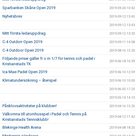
Sparbanken Skåne Open 2019
2019-09-24 10:42
Nyhetsbrev
2019-09-12 13:45
2019-09-12 13:43
Mitt första ledaruppdrag
2019-09-12 13:33
C-4 Outdorr Open 2019
2019-09-11 14:08
C-4 Outdoor Open 2019
2019-08-16 15:20
Följande priser gäller fr o m 1/7 för tennis och padel i
2019-06-18 10:39
Kristianstads TK
Ica Maxi Padel Open 2019
2019-06-10 12:59
Klimatundersökning – återspel
2019-06-10 10:00
2019-06-05 17:25
2019-05-14 14:10
Påsklovsaktiviteter på klubben!
2019-04-16 15:25
Välkomna till utomhusspel i Padel och Tennis på
2019-04-12 11:42
Kristianstads Tennisklubb!
Blekinge Health Arena
2019-04-08 18:25
Minitennis söndagar