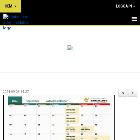
HEM
LOGGA IN
HEM
NYHETER
OM KLUBBEN
PRISER
TÄVLINGAR
2024-09-05 14:27
<
>
KLUBBKLÄDER
SHOP
BOKA TENNIS/PADEL