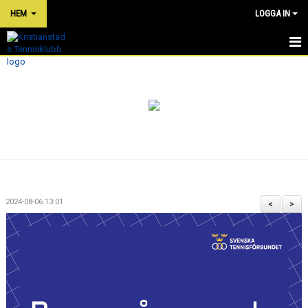
HEM
LOGGA IN
HEM
NYHETER
OM KLUBBEN
PRISER
TÄVLINGAR
2024-08-06 13:01
<
>
KLUBBKLÄDER
SHOP
BOKA TENNIS/PADEL